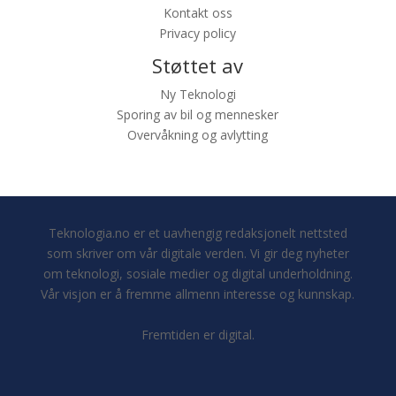
Kontakt oss
Privacy policy
Støttet av
Ny Teknologi
Sporing av bil og mennesker
Overvåkning og avlytting
Teknologia.no er et uavhengig redaksjonelt nettsted
som skriver om vår digitale verden. Vi gir deg nyheter
om teknologi, sosiale medier og digital underholdning.
Vår visjon er å fremme allmenn interesse og kunnskap.
Fremtiden er digital.