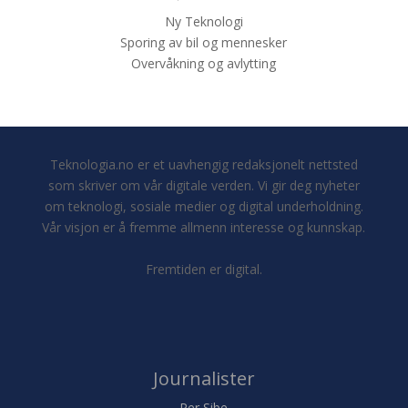
Ny Teknologi
Sporing av bil og mennesker
Overvåkning og avlytting
Teknologia.no er et uavhengig redaksjonelt nettsted
som skriver om vår digitale verden. Vi gir deg nyheter
om teknologi, sosiale medier og digital underholdning.
Vår visjon er å fremme allmenn interesse og kunnskap.
Fremtiden er digital.
Journalister
Per Sibe