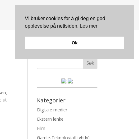
VI bruker cookies for å gi deg en god
opplevelse på nettsiden.
Les mer
Ok
Søk
sen,
Kategorier
e ut
Digitale medier
Ekstern lenke
Film
Gamle-Teknologia(Lightly)