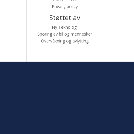
Privacy policy
Støttet av
Ny Teknologi
Sporing av bil og mennesker
Overvåkning og avlytting