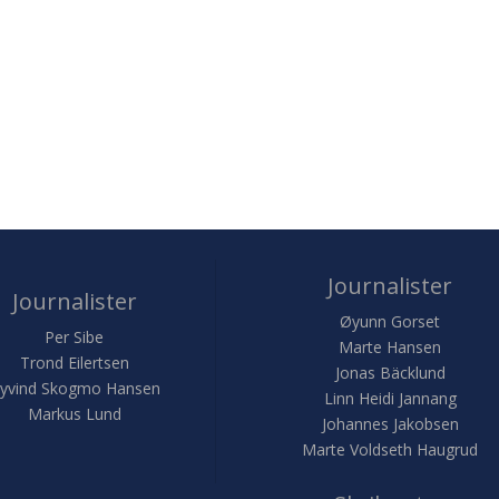
Journalister
Journalister
Øyunn Gorset
Per Sibe
Marte Hansen
Trond Eilertsen
Jonas Bäcklund
yvind Skogmo Hansen
Linn Heidi Jannang
Markus Lund
Johannes Jakobsen
Marte Voldseth Haugrud