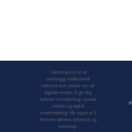
Teknologia.no er et
uavhengig redaksjonelt
nettsted som skriver om vår
digitale verden. Vi gir deg
nyheter om teknologi, sosiale
Ø
medier og digital
underholdning. Vår visjon er å
fremme allmenn interesse og
kunnskap.