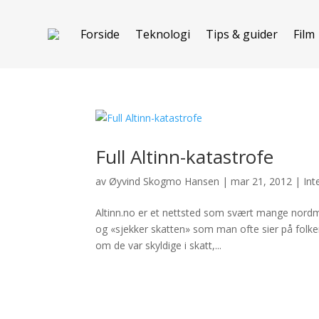
Forside
Teknologi
Tips & guider
Film
Full Altinn-katastrofe
av
Øyvind Skogmo Hansen
|
mar 21, 2012
|
Int
Altinn.no er et nettsted som svært mange nordme
og «sjekker skatten» som man ofte sier på folke
om de var skyldige i skatt,...