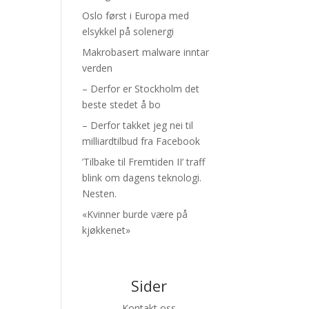
Oslo først i Europa med
elsykkel på solenergi
Makrobasert malware inntar
verden
– Derfor er Stockholm det
beste stedet å bo
– Derfor takket jeg nei til
milliardtilbud fra Facebook
’Tilbake til Fremtiden II’ traff
blink om dagens teknologi.
Nesten.
«Kvinner burde være på
kjøkkenet»
Sider
Kontakt oss