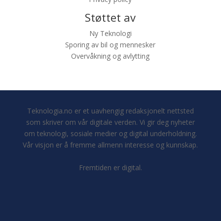
Støttet av
Ny Teknologi
Sporing av bil og mennesker
Overvåkning og avlytting
Teknologia.no er et uavhengig redaksjonelt nettsted
som skriver om vår digitale verden. Vi gir deg nyheter
om teknologi, sosiale medier og digital underholdning.
Vår visjon er å fremme allmenn interesse og kunnskap.
Fremtiden er digital.