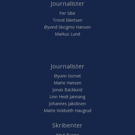
Journalister
Per Sibe
Trond Eilertsen
Øyvind Skogmo Hansen
Markus Lund
Journalister
Øyunn Gorset
Marte Hansen
Jonas Bäcklund
Linn Heidi Jannang
Johannes Jakobsen
Marte Voldseth Haugrud
Skribenter
Knut Buene