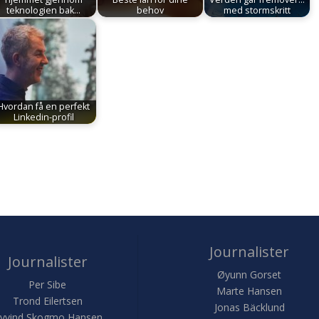
teknologien bak…
behov
med stormskritt
Hvordan få en perfekt
Linkedin-profil
Journalister
Journalister
Øyunn Gorset
Per Sibe
Marte Hansen
Trond Eilertsen
Jonas Bäcklund
yvind Skogmo Hansen