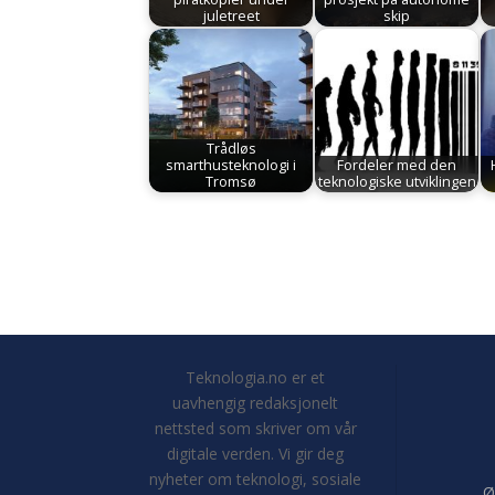
juletreet
skip
Trådløs
smarthusteknologi i
Fordeler med den
Tromsø
teknologiske utviklingen
Teknologia.no er et
uavhengig redaksjonelt
nettsted som skriver om vår
digitale verden. Vi gir deg
nyheter om teknologi, sosiale
Ø