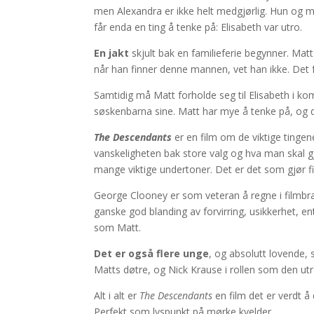
men Alexandra er ikke helt medgjørlig. Hun og mo
får enda en ting å tenke på: Elisabeth var utro.
En jakt
skjult bak en familieferie begynner. Matt
når han finner denne mannen, vet han ikke. Det f
Samtidig må Matt forholde seg til Elisabeth i 
søskenbarna sine. Matt har mye å tenke på, og det
The Descendants
er en film om de viktige tingen
vanskeligheten bak store valg og hva man skal gj
mange viktige undertoner. Det er det som gjør f
George Clooney er som veteran å regne i filmbra
ganske god blanding av forvirring, usikkerhet, ent
som Matt.
Det er også flere unge
, og absolutt lovende, 
Matts døtre, og Nick Krause i rollen som den ut
Alt i alt er
The Descendants
en film det er verdt å
Perfekt som lyspunkt på mørke kvelder.