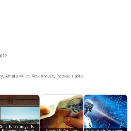
2012
, Amara Miller, Nick Krause, Patricia Hastie
Smarte løsninger for
hjemmet gjennom
Beste lån for dine
Verden går fremover...