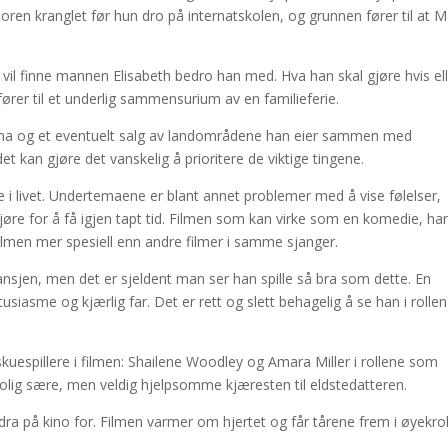
ren kranglet før hun dro på internatskolen, og grunnen fører til at M
 vil finne mannen Elisabeth bedro han med. Hva han skal gjøre hvis el
ører til et underlig sammensurium av en familieferie.
koma og et eventuelt salg av landområdene han eier sammen med
 kan gjøre det vanskelig å prioritere de viktige tingene.
e i livet. Undertemaene er blant annet problemer med å vise følelser,
øre for å få igjen tapt tid. Filmen som kan virke som en komedie, ha
ilmen mer spesiell enn andre filmer i samme sjanger.
nsjen, men det er sjeldent man ser han spille så bra som dette. En
usiasme og kjærlig far. Det er rett og slett behagelig å se han i rollen
skuespillere i filmen: Shailene Woodley og Amara Miller i rollene som
rolig sære, men veldig hjelpsomme kjæresten til eldstedatteren.
 dra på kino for. Filmen varmer om hjertet og får tårene frem i øyekro