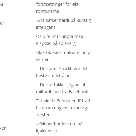
forutsetninger for økt
att
romturisme
Kina satser hardt på kunstig
ler
intelligens
Oslo først i Europa med
elsykkel på solenergi
Makrobasert malware inntar
verden
r
– Derfor er Stockholm det
beste stedet å bo
– Derfor takket jeg nei til
milliardtilbud fra Facebook
’Tilbake til Fremtiden II’ traff
blink om dagens teknologi.
Nesten.
«Kvinner burde være på
ken.
kjøkkenet»