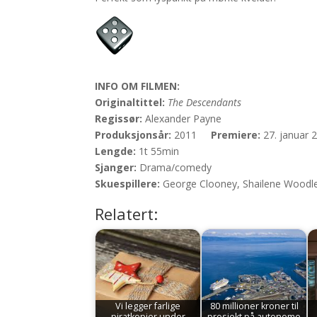
INFO OM FILMEN:
Originaltittel:
The Descendants
Regissør:
Alexander Payne
Produksjonsår:
2011
Premiere:
27. januar 
Lengde:
1t 55min
Sjanger:
Drama/comedy
Skuespillere:
George Clooney, Shailene Woodley
Relatert:
Vi legger farlige
80 millioner kroner til
piratkopier under
prosjekt på autonome