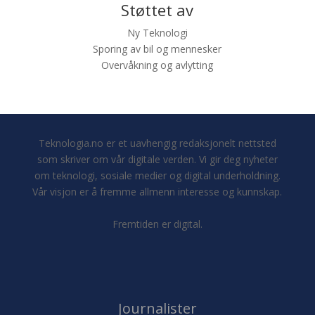
Støttet av
Ny Teknologi
Sporing av bil og mennesker
Overvåkning og avlytting
Teknologia.no er et uavhengig redaksjonelt nettsted
som skriver om vår digitale verden. Vi gir deg nyheter
om teknologi, sosiale medier og digital underholdning.
Vår visjon er å fremme allmenn interesse og kunnskap.
Fremtiden er digital.
Journalister