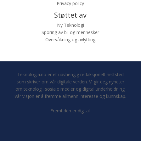
Privacy policy
Støttet av
Ny Teknologi
Sporing av bil og mennesker
Overvåkning og avlytting
Teknologia.no er et uavhengig redaksjonelt nettsted
som skriver om vår digitale verden. Vi gir deg nyheter
om teknologi, sosiale medier og digital underholdning.
Vår visjon er å fremme allmenn interesse og kunnskap.
Fremtiden er digital.