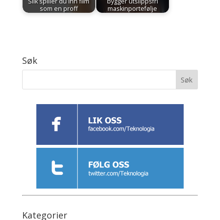
Slik spiller du inn film
bygger utslippsfri
som en proff
maskinportefølje
Søk
Kategorier