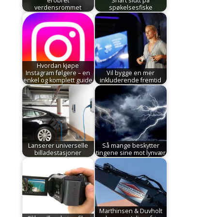
erobret
Snart slutt på
verdensrommet
spøkelsesfiske
Hvordan kjøpe
Instagram følgere – en
Vil bygge en mer
enkel og komplett guide
inkluderende fremtid
Lanserer universelle
Så mange beskytter
billadestasjoner
tingene sine mot lynvær
Marthinsen & Duvholt