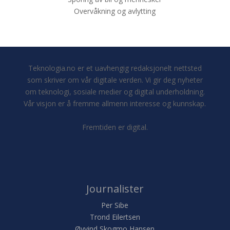
Overvåkning og avlytting
Teknologia.no er et uavhengig redaksjonelt nettsted
som skriver om vår digitale verden. Vi gir deg nyheter
om teknologi, sosiale medier og digital underholdning.
Vår visjon er å fremme allmenn interesse og kunnskap.
Fremtiden er digital.
Journalister
Per Sibe
Trond Eilertsen
Øyvind Skogmo Hansen