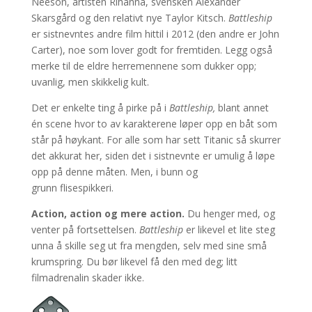
Neeson, artisten Rihanna, svensken Alexander
Skarsgård og den relativt nye Taylor Kitsch.
Battleship
er sistnevntes andre film hittil i 2012 (den andre er John
Carter), noe som lover godt for fremtiden. Legg også
merke til de eldre herremennene som dukker opp;
uvanlig, men skikkelig kult.
Det er enkelte ting å pirke på i
Battleship,
blant annet
én scene hvor to av karakterene løper opp en båt som
står på høykant. For alle som har sett Titanic så skurrer
det akkurat her, siden det i sistnevnte er umulig å løpe
opp på denne måten. Men, i bunn og
grunn flisespikkeri.
Action, action og mere action.
Du henger med, og
venter på fortsettelsen.
Battleship
er likevel et lite steg
unna å skille seg ut fra mengden, selv med sine små
krumspring. Du bør likevel få den med deg; litt
filmadrenalin skader ikke.