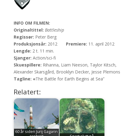
INFO OM FILMEN:
Originaltittel:
Battleship
Regissør:
Peter Berg
Produksjonsår:
2012
Premiere:
11. april 2012
Lengde:
2 t. 11 min.
Sjanger:
Action/sci-fi
Skuespillere:
Rihanna, Liam Neeson, Taylor Kitsch,
Alexander Skarsgård, Brooklyn Decker, Jesse Plemons
Tagline: «
The Battle for Earth Begins at Sea”
Relatert:
60 år siden Jurij Gagarin