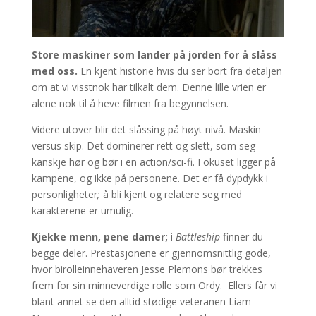
Store maskiner som lander på jorden for å slåss
med oss.
En kjent historie hvis du ser bort fra detaljen
om at vi visstnok har tilkalt dem. Denne lille vrien er
alene nok til å heve filmen fra begynnelsen.
Videre utover blir det slåssing på høyt nivå. Maskin
versus skip. Det dominerer rett og slett, som seg
kanskje hør og bør i en action/sci-fi. Fokuset ligger på
kampene, og ikke på personene. Det er få dypdykk i
personligheter
;
å bli kjent og relatere seg med
karakterene er umulig.
Kjekke menn, pene damer;
i
Battleship
finner du
begge deler. Prestasjonene er gjennomsnittlig gode,
hvor birolleinnehaveren Jesse Plemons bør trekkes
frem for sin minneverdige rolle som Ordy. Ellers får vi
blant annet se den alltid stødige veteranen Liam