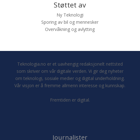
Støttet av
Ny Teknologi
Sporing av bil og mennesker
Overvåkning og avlytting
Teknologia.no er et uavhengig redaksjonelt nettsted
som skriver om vår digitale verden. Vi gir deg nyheter
om teknologi, sosiale medier og digital underholdning.
Vår visjon er å fremme allmenn interesse og kunnskap.
Fremtiden er digital.
Journalister