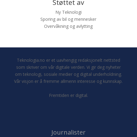
Støttet av
Ny Teknologi
Sporing av bil og mennesker
Overvåkning og avlytting
Teknologia.no er et uavhengig redaksjonelt nettsted
som skriver om vår digitale verden. Vi gir deg nyheter
om teknologi, sosiale medier og digital underholdning.
Vår visjon er å fremme allmenn interesse og kunnskap.
Fremtiden er digital.
Journalister