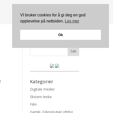
VI bruker cookies for å gi deg en god
opplevelse på nettsiden.
Les mer
Ok
Søk
Kategorier
t
Digitale medier
Ekstern lenke
Film
Gamle-Teknologia(Lightly)