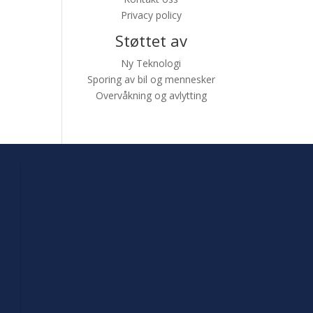
Privacy policy
Støttet av
Ny Teknologi
Sporing av bil og mennesker
Overvåkning og avlytting