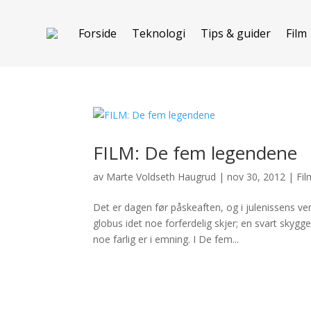
Forside
Teknologi
Tips & guider
Film
FILM: De fem legendene
av
Marte Voldseth Haugrud
|
nov 30, 2012
|
Fil
Det er dagen før påskeaften, og i julenissens ver
globus idet noe forferdelig skjer; en svart sky
noe farlig er i emning. I De fem...