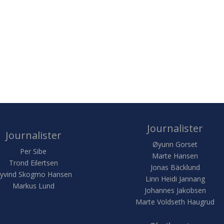
Journalister
Journalister
Øyunn Gorset
Per Sibe
Marte Hansen
Trond Eilertsen
Jonas Bäcklund
yvind Skogmo Hansen
Linn Heidi Jannang
Markus Lund
Johannes Jakobsen
Marte Voldseth Haugrud