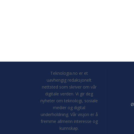
Teknologia.no er et
uavhengig redaksjonelt
nettsted som skriver om vår
digitale verden. Vi gir deg
nyheter om teknologi, sosiale
Ø
medier og digital
underholdning. Vår visjon er å
fremme allmenn interesse og
kunnskap.