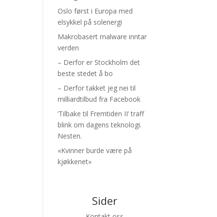
Oslo først i Europa med
elsykkel på solenergi
Makrobasert malware inntar
verden
– Derfor er Stockholm det
beste stedet å bo
– Derfor takket jeg nei til
milliardtilbud fra Facebook
’Tilbake til Fremtiden II’ traff
blink om dagens teknologi.
Nesten.
«Kvinner burde være på
kjøkkenet»
Sider
Kontakt oss