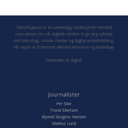
Teknologia.no er et uavhengig redaksjonelt nettsted
som skriver om vår digitale verden. Vi gir deg nyheter
om teknologi, sosiale medier og digital underholdning.
Vår visjon er å fremme allmenn interesse og kunnskap.
Fremtiden er digital.
Journalister
Per Sibe
Trond Eilertsen
Øyvind Skogmo Hansen
Markus Lund