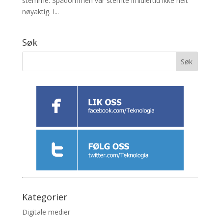
stemme. Spådommen vår stemte imidlertid ikke helt
nøyaktig. I...
Søk
Kategorier
Digitale medier