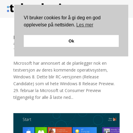
VI bruker cookies for å gi deg en god
opplevelse på nettsiden.
Les mer
En ny testversjon av Windows 8 kommer
Ok
av
Einar Holten
|
apr 24, 2012
|
Programvare
,
Teknologi
Microsoft har annonsert at de planlegger nok en
testversjon av deres kommende operativsystem,
Windows 8. Dette blir RC-versjonen (Release
Candidate) som vil hete Windows 8 Release Preview.
29. februar la Microsoft ut Consumer Preview
tilgjengelig for alle å laste ned...