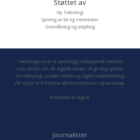
Støttet av
Ny Teknologi
Sporing av bil og mennesker
Overvåkning og avlytting
Teknologia.no er et uavhengig redaksjonelt nettsted
som skriver om vår digitale verden. Vi gir deg nyheter
om teknologi, sosiale medier og digital underholdning.
Vår visjon er å fremme allmenn interesse og kunnskap.
Fremtiden er digital.
Journalister