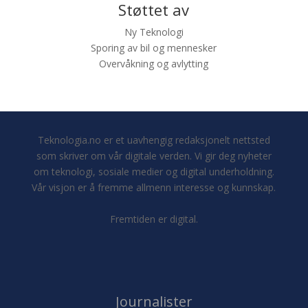
Støttet av
Ny Teknologi
Sporing av bil og mennesker
Overvåkning og avlytting
Teknologia.no er et uavhengig redaksjonelt nettsted
som skriver om vår digitale verden. Vi gir deg nyheter
om teknologi, sosiale medier og digital underholdning.
Vår visjon er å fremme allmenn interesse og kunnskap.
Fremtiden er digital.
Journalister