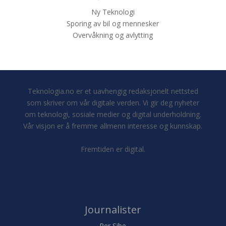
Ny Teknologi
Sporing av bil og mennesker
Overvåkning og avlytting
Teknologia.no er et uavhengig redaksjonelt nettsted
som skriver om vår digitale verden. Vi gir deg nyheter
om teknologi, sosiale medier og digital underholdning.
Vår visjon er å fremme allmenn interesse og kunnskap.
Fremtiden er digital.
Journalister
Per Sibe