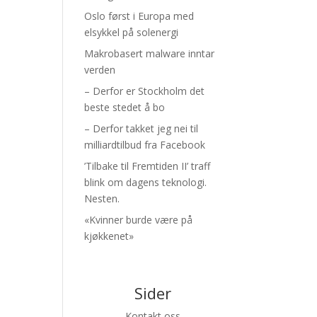
Oslo først i Europa med
elsykkel på solenergi
Makrobasert malware inntar
verden
– Derfor er Stockholm det
beste stedet å bo
– Derfor takket jeg nei til
milliardtilbud fra Facebook
’Tilbake til Fremtiden II’ traff
blink om dagens teknologi.
Nesten.
«Kvinner burde være på
kjøkkenet»
Sider
Kontakt oss