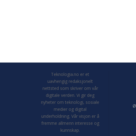
Teknologia.no er et
uavhengig redaksjonelt
nettsted som skriver om vår
digitale verden. Vi gir deg
nyheter om teknologi, sosiale
Ø
medier og digital
underholdning. Vår visjon er å
fremme allmenn interesse og
kunnskap.