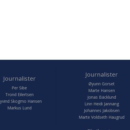
Journalister
Journalister
Øyunn Gorset
Per Sibe
Marte Hansen
Trond Eilertsen
Jonas Bäcklund
yvind Skogmo Hansen
Linn Heidi Jannang
Markus Lund
Johannes Jakobsen
Marte Voldseth Haugrud