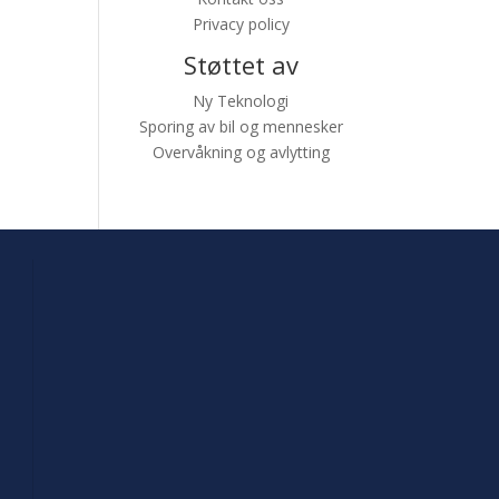
Privacy policy
Støttet av
Ny Teknologi
Sporing av bil og mennesker
Overvåkning og avlytting