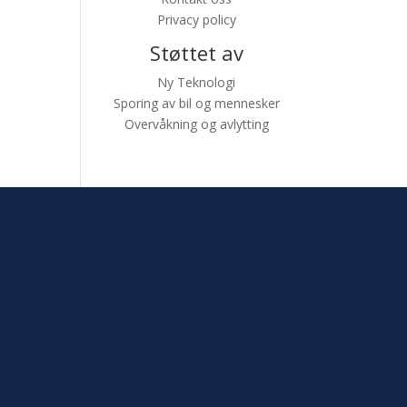
Privacy policy
Støttet av
Ny Teknologi
Sporing av bil og mennesker
Overvåkning og avlytting