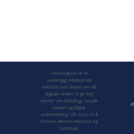
Teknologia.no er et
uavhengig redaksjonelt
nettsted som skriver om vår
digitale verden. Vi gir deg
nyheter om teknologi, sosiale
Ø
medier og digital
underholdning. Vår visjon er å
fremme allmenn interesse og
kunnskap.