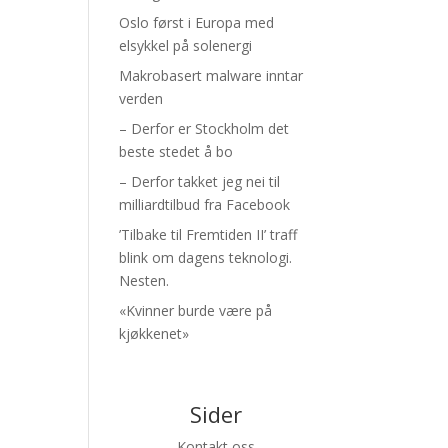
Oslo først i Europa med
elsykkel på solenergi
Makrobasert malware inntar
verden
– Derfor er Stockholm det
beste stedet å bo
– Derfor takket jeg nei til
milliardtilbud fra Facebook
’Tilbake til Fremtiden II’ traff
blink om dagens teknologi.
Nesten.
«Kvinner burde være på
kjøkkenet»
Sider
Kontakt oss