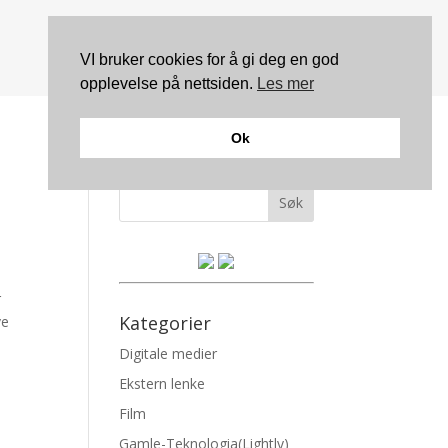
VI bruker cookies for å gi deg en god
opplevelse på nettsiden.
Les mer
Ok
Søk
r
Kategorier
ve
Digitale medier
Ekstern lenke
Film
Gamle-Teknologia(Lightly)