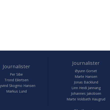
Journalister
Journalister
Øyunn Gorset
Per Sibe
Marte Hansen
Trond Eilertsen
Jonas Bäcklund
yvind Skogmo Hansen
Linn Heidi Jannang
Markus Lund
Johannes Jakobsen
Marte Voldseth Haugrud