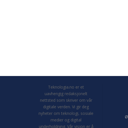
Teknologia.no er et
uavhengig redaksjonelt
nettsted som skriver om vår
digitale verden. Vi gir deg
nyheter om teknologi, sosiale
Ø
medier og digital
underholdning. Vår visjon er å