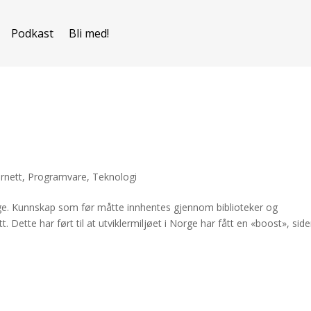
Podkast
Bli med!
ernett
,
Programvare
,
Teknologi
orge. Kunnskap som før måtte innhentes gjennom biblioteker og
tt. Dette har ført til at utviklermiljøet i Norge har fått en «boost», sid