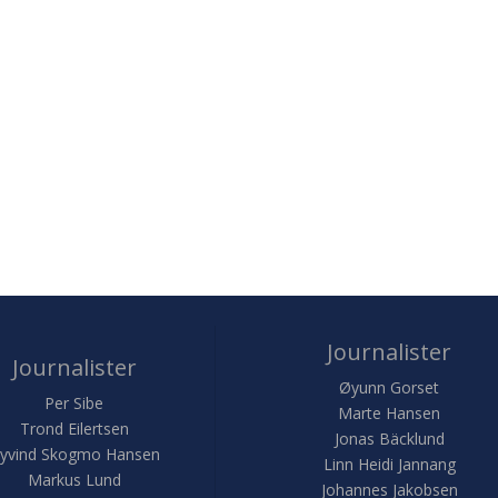
Journalister
Journalister
Øyunn Gorset
Per Sibe
Marte Hansen
Trond Eilertsen
Jonas Bäcklund
yvind Skogmo Hansen
Linn Heidi Jannang
Markus Lund
Johannes Jakobsen