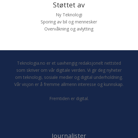
Støttet av
Ny Teknologi
Sporing av bil og mennesker
Overvåkning og avlytting
Teknologia.no er et uavhengig redaksjonelt nettsted
som skriver om vår digitale verden. Vi gir deg nyheter
om teknologi, sosiale medier og digital underholdning.
Vår visjon er å fremme allmenn interesse og kunnskap.
Fremtiden er digital.
Journalister