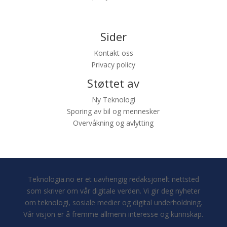
Sider
Kontakt oss
Privacy policy
Støttet av
Ny Teknologi
Sporing av bil og mennesker
Overvåkning og avlytting
Teknologia.no er et uavhengig redaksjonelt nettsted
som skriver om vår digitale verden. Vi gir deg nyheter
om teknologi, sosiale medier og digital underholdning.
Vår visjon er å fremme allmenn interesse og kunnskap.