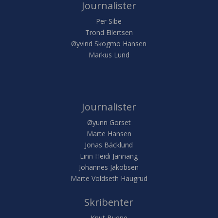
Journalister
Per Sibe
Trond Eilertsen
Øyvind Skogmo Hansen
Markus Lund
Journalister
Øyunn Gorset
Marte Hansen
Jonas Bäcklund
Linn Heidi Jannang
Johannes Jakobsen
Marte Voldseth Haugrud
Skribenter
Knut Buene