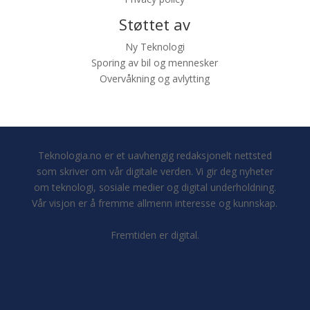
Støttet av
Ny Teknologi
Sporing av bil og mennesker
Overvåkning og avlytting
Teknologia.no er et uavhengig redaksjonelt nettsted
som skriver om vår digitale verden. Vi gir deg nyheter
om teknologi, sosiale medier og digital underholdning.
Vår visjon er å fremme allmenn interesse og kunnskap.
Fremtiden er digital.