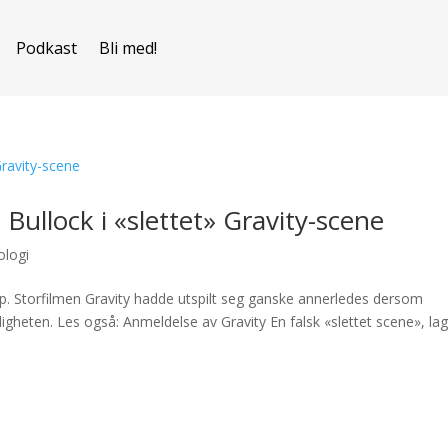
Podkast
Bli med!
ullock i «slettet» Gravity-scene
ologi
p. Storfilmen Gravity hadde utspilt seg ganske annerledes dersom
gheten. Les også: Anmeldelse av Gravity En falsk «slettet scene», lag