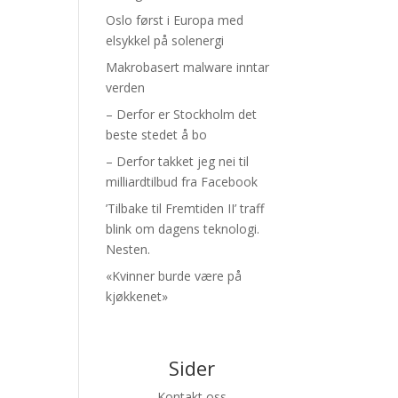
Oslo først i Europa med
elsykkel på solenergi
Makrobasert malware inntar
verden
– Derfor er Stockholm det
beste stedet å bo
– Derfor takket jeg nei til
milliardtilbud fra Facebook
’Tilbake til Fremtiden II’ traff
blink om dagens teknologi.
Nesten.
«Kvinner burde være på
kjøkkenet»
Sider
Kontakt oss