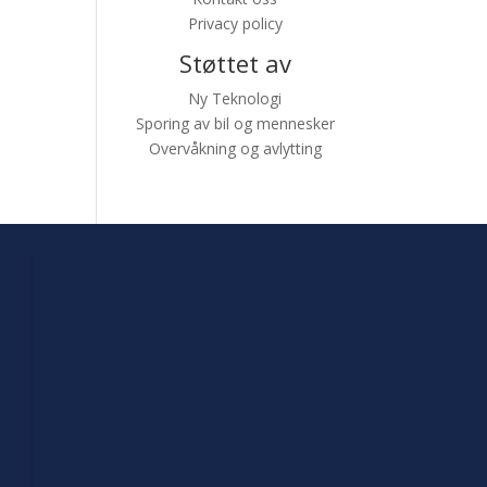
Privacy policy
Støttet av
Ny Teknologi
Sporing av bil og mennesker
Overvåkning og avlytting