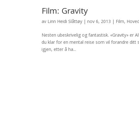
Film: Gravity
av
Linn Heidi Slåttøy
|
nov 6, 2013
|
Film
,
Hove
Nesten ubeskrivelig og fantastisk. «Gravity» er A
du klar for en mental reise som vil forandre ditt
igjen, etter å ha...