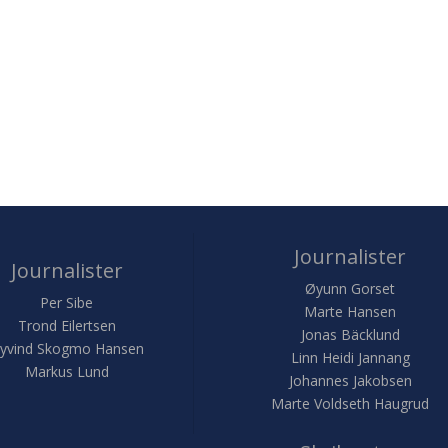
Journalister
Journalister
Øyunn Gorset
Per Sibe
Marte Hansen
Trond Eilertsen
Jonas Bäcklund
yvind Skogmo Hansen
Linn Heidi Jannang
Markus Lund
Johannes Jakobsen
Marte Voldseth Haugrud