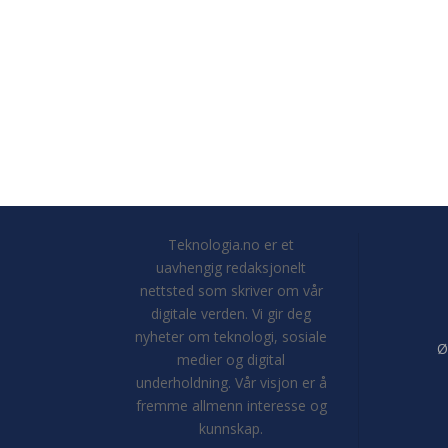
Teknologia.no er et
uavhengig redaksjonelt
nettsted som skriver om vår
digitale verden. Vi gir deg
nyheter om teknologi, sosiale
Ø
medier og digital
underholdning. Vår visjon er å
fremme allmenn interesse og
kunnskap.