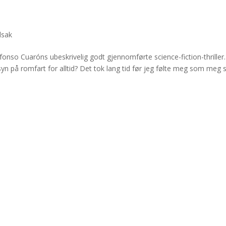
dsak
lfonso Cuaróns ubeskrivelig godt gjennomførte science-fiction-thriller.
 syn på romfart for alltid? Det tok lang tid før jeg følte meg som meg 