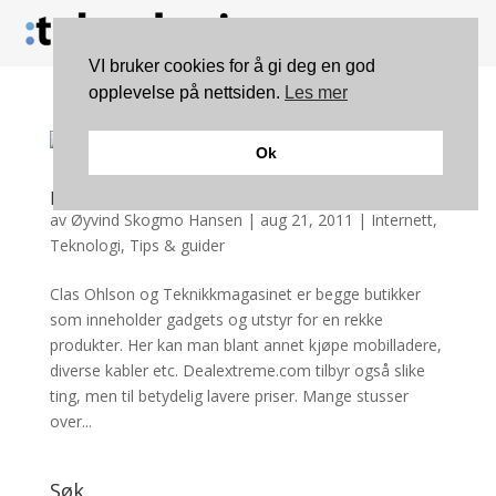
VI bruker cookies for å gi deg en god
opplevelse på nettsiden.
Les mer
Ok
Handle ekstremt billig på Dealextreme
av
Øyvind Skogmo Hansen
|
aug 21, 2011
|
Internett
,
Teknologi
,
Tips & guider
Clas Ohlson og Teknikkmagasinet er begge butikker
som inneholder gadgets og utstyr for en rekke
produkter. Her kan man blant annet kjøpe mobilladere,
diverse kabler etc. Dealextreme.com tilbyr også slike
ting, men til betydelig lavere priser. Mange stusser
over...
Søk