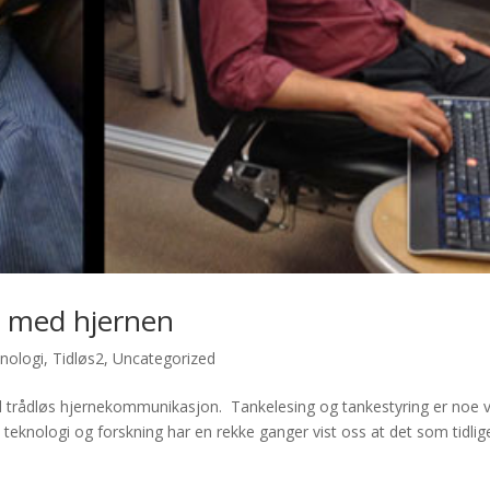
ga med hjernen
nologi
,
Tidløs2
,
Uncategorized
d trådløs hjernekommunikasjon. Tankelesing og tankestyring er noe v
ny teknologi og forskning har en rekke ganger vist oss at det som tidlig