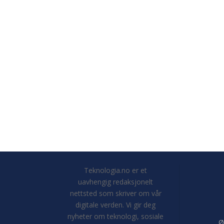
Teknologia.no er et
uavhengig redaksjonelt
nettsted som skriver om vår
digitale verden. Vi gir deg
nyheter om teknologi, sosiale
Ø