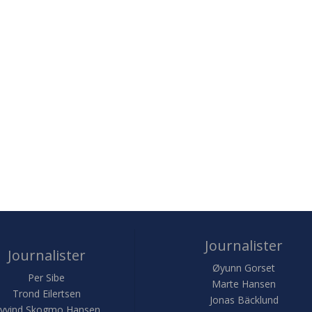
Journalister
Journalister
Øyunn Gorset
Per Sibe
Marte Hansen
Trond Eilertsen
Jonas Bäcklund
yvind Skogmo Hansen