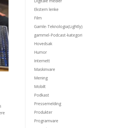
Digitale medier
Ekstern lenke
Film
Gamle-Teknologia(Lightly)
gammel-Podcast-kategori
Hovedsak
Humor
Internett
Maskinvare
Mening
Mobilt
Podkast
Pressemelding
i
Produkter
ere
Programvare