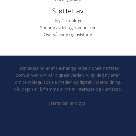
Støttet av
Ny Teknologi
Sporing av bil og mennesker
Overvåkning og avlytting
Teknologia.no er et uavhengig redaksjonelt nettsted
som skriver om vår digitale verden. Vi gir deg nyheter
om teknologi, sosiale medier og digital underholdning.
Vår visjon er å fremme allmenn interesse og kunnskap.
Fremtiden er digital.