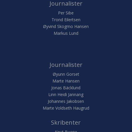
Journalister
Per Sibe
Trond Eilertsen
Øyvind Skogmo Hansen
Markus Lund
Journalister
Øyunn Gorset
Marte Hansen
Jonas Bäcklund
Linn Heidi Jannang
Johannes Jakobsen
Marte Voldseth Haugrud
Skribenter
Knut Buene