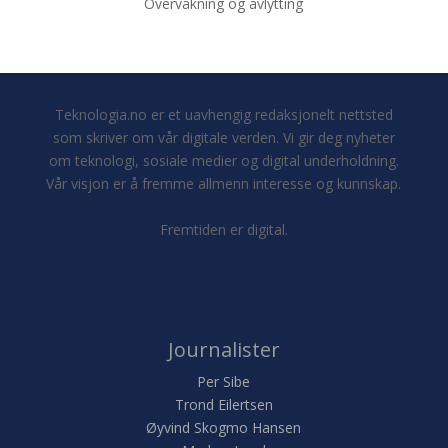
Overvåkning og avlytting
Teknologia.no er et uavhengig redaksjonelt nettsted
som skriver om vår digitale verden. Vi gir deg nyheter
om teknologi, sosiale medier og digital underholdning.
Vår visjon er å fremme allmenn interesse og kunnskap.
Fremtiden er digital.
Journalister
Per Sibe
Trond Eilertsen
Øyvind Skogmo Hansen