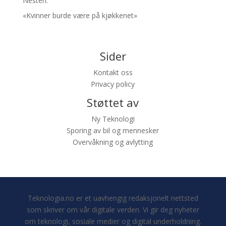
Nesten.
«Kvinner burde være på kjøkkenet»
Sider
Kontakt oss
Privacy policy
Støttet av
Ny Teknologi
Sporing av bil og mennesker
Overvåkning og avlytting
Teknologia.no er et uavhengig redaksjonelt nettsted
som skriver om vår digitale verden. Vi gir deg nyheter
om teknologi, sosiale medier og digital underholdning.