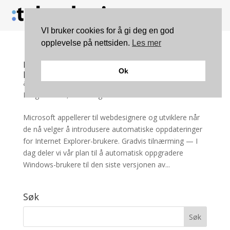
VI bruker cookies for å gi deg en god
opplevelse på nettsiden.
Les mer
Microsoft ruller ut automatiske oppdateringer
Ok
på Internet Explorer
av
Christofer Nygård
|
des 15, 2011
|
Internett
,
Programvare
,
Teknologi
Microsoft appellerer til webdesignere og utviklere når
de nå velger å introdusere automatiske oppdateringer
for Internet Explorer-brukere. Gradvis tilnærming — I
dag deler vi vår plan til å automatisk oppgradere
Windows-brukere til den siste versjonen av...
Søk