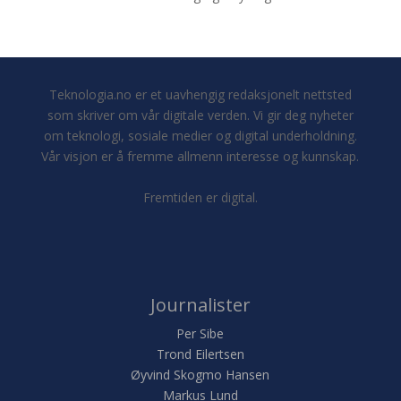
Teknologia.no er et uavhengig redaksjonelt nettsted
som skriver om vår digitale verden. Vi gir deg nyheter
om teknologi, sosiale medier og digital underholdning.
Vår visjon er å fremme allmenn interesse og kunnskap.
Fremtiden er digital.
Journalister
Per Sibe
Trond Eilertsen
Øyvind Skogmo Hansen
Markus Lund