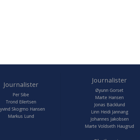
Journalister
Journalister
Øyunn Gorset
Per Sibe
Marte Hansen
Trond Eilertsen
Jonas Bäcklund
yvind Skogmo Hansen
Linn Heidi Jannang
Markus Lund
Johannes Jakobsen
Marte Voldseth Haugrud