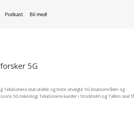
Podkast
Bli med!
tforsker 5G
og TeliaSonera skal utvikle og teste utvalgte 5G-bruksområder og -
cssons 5G-teknologi TeliaSonera-kunder i Stockholm og Tallinn skal f