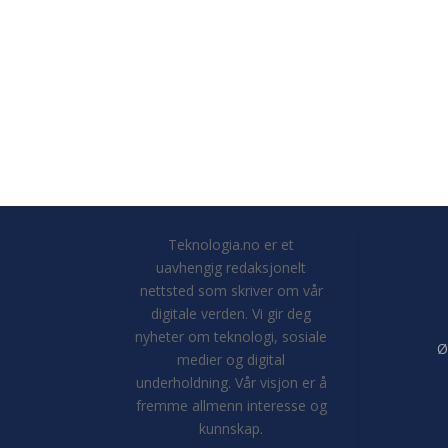
Teknologia.no er et
uavhengig redaksjonelt
nettsted som skriver om vår
digitale verden. Vi gir deg
nyheter om teknologi, sosiale
Ø
medier og digital
underholdning. Vår visjon er å
fremme allmenn interesse og
kunnskap.