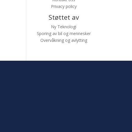
Privacy policy
Støttet av
Ny Teknologi
Sporing av bil og mennesker
Overvåkning og avlytting