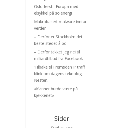
Oslo først i Europa med
elsykkel på solenergi
Makrobasert malware inntar
verden
– Derfor er Stockholm det
beste stedet å bo
– Derfor takket jeg nei til
milliardtilbud fra Facebook
’Tilbake til Fremtiden II’ traff
blink om dagens teknologi.
Nesten.
«Kvinner burde være på
kjøkkenet»
Sider
Kontakt oss