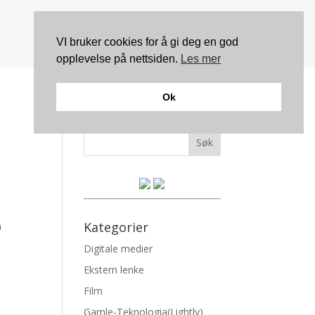
VI bruker cookies for å gi deg en god
opplevelse på nettsiden.
Les mer
Ok
Søk
Kategorier
å
Digitale medier
Ekstern lenke
Film
Gamle-Teknologia(Lightly)