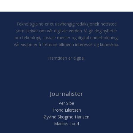
Teknologia.no er et uavhengig redaksjonelt nettsted
som skriver om vår digitale verden. Vi gir deg nyheter
om teknologi, sosiale medier og digital underholdning.
Vår visjon er å fremme allmenn interesse og kunnskap.
Fremtiden er digital.
Journalister
Per Sibe
Trond Eilertsen
Øyvind Skogmo Hansen
Markus Lund