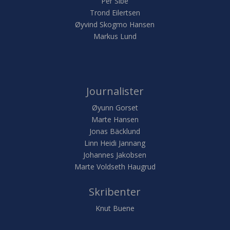
Per Sibe
Trond Eilertsen
Øyvind Skogmo Hansen
Markus Lund
Journalister
Øyunn Gorset
Marte Hansen
Jonas Bäcklund
Linn Heidi Jannang
Johannes Jakobsen
Marte Voldseth Haugrud
Skribenter
Knut Buene