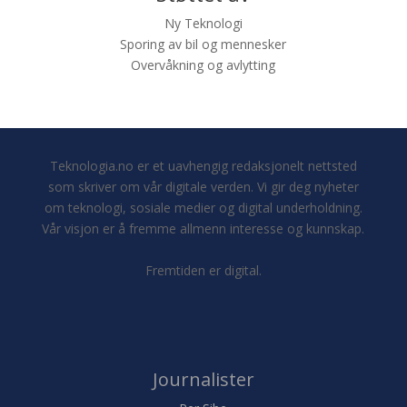
Ny Teknologi
Sporing av bil og mennesker
Overvåkning og avlytting
Teknologia.no er et uavhengig redaksjonelt nettsted
som skriver om vår digitale verden. Vi gir deg nyheter
om teknologi, sosiale medier og digital underholdning.
Vår visjon er å fremme allmenn interesse og kunnskap.
Fremtiden er digital.
Journalister