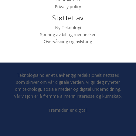
Privacy policy
Støttet av
Ny Teknologi
Sporing av bil og mennesker
Overvåkning og avlytting
Teknologia.no er et uavhengig redaksjonelt nettsted
som skriver om vår digitale verden. Vi gir deg nyheter
om teknologi, sosiale medier og digital underholdning.
Vår visjon er å fremme allmenn interesse og kunnskap.
Fremtiden er digital.