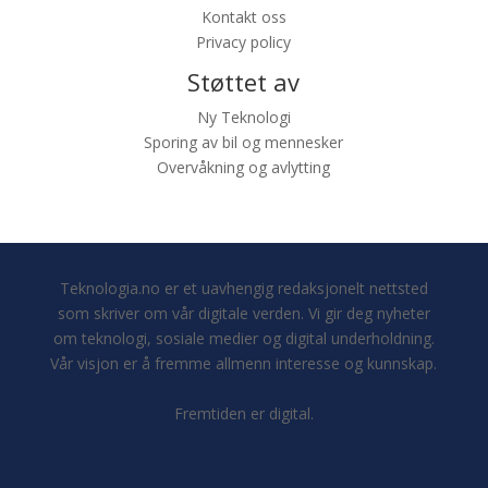
Kontakt oss
Privacy policy
Støttet av
Ny Teknologi
Sporing av bil og mennesker
Overvåkning og avlytting
Teknologia.no er et uavhengig redaksjonelt nettsted
som skriver om vår digitale verden. Vi gir deg nyheter
om teknologi, sosiale medier og digital underholdning.
Vår visjon er å fremme allmenn interesse og kunnskap.
Fremtiden er digital.