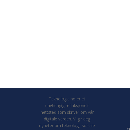
Teknologia.no er et
uavhengig redaksjonelt
nettsted som skriver om vår
digitale verden. Vi gir deg
nyheter om teknologi, sosiale
Ø