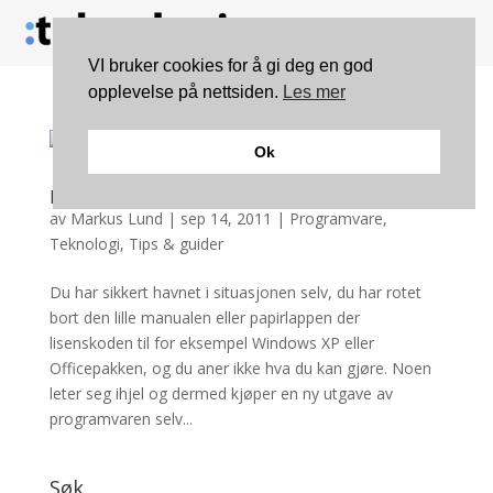
VI bruker cookies for å gi deg en god
opplevelse på nettsiden.
Les mer
Ok
Dagens anbefaling: Magic Jelly Bean Keyfinder
av
Markus Lund
|
sep 14, 2011
|
Programvare
,
Teknologi
,
Tips & guider
Du har sikkert havnet i situasjonen selv, du har rotet
bort den lille manualen eller papirlappen der
lisenskoden til for eksempel Windows XP eller
Officepakken, og du aner ikke hva du kan gjøre. Noen
leter seg ihjel og dermed kjøper en ny utgave av
programvaren selv...
Søk