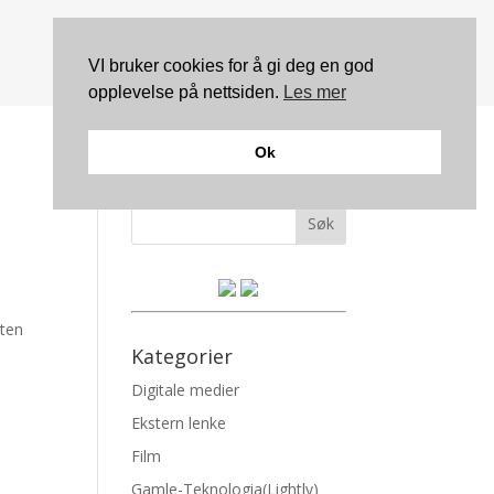
VI bruker cookies for å gi deg en god
opplevelse på nettsiden.
Les mer
Ok
Søk
kten
Kategorier
Digitale medier
Ekstern lenke
Film
Gamle-Teknologia(Lightly)