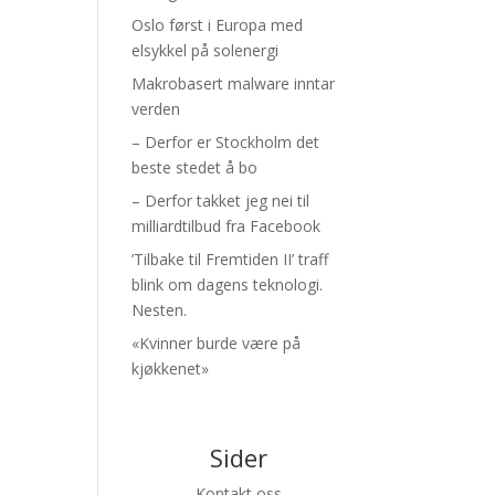
Oslo først i Europa med
elsykkel på solenergi
Makrobasert malware inntar
verden
– Derfor er Stockholm det
beste stedet å bo
– Derfor takket jeg nei til
milliardtilbud fra Facebook
’Tilbake til Fremtiden II’ traff
blink om dagens teknologi.
Nesten.
«Kvinner burde være på
kjøkkenet»
Sider
Kontakt oss