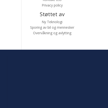
Privacy policy
Støttet av
Ny Teknologi
Sporing av bil og mennesker
Overvåkning og avlytting