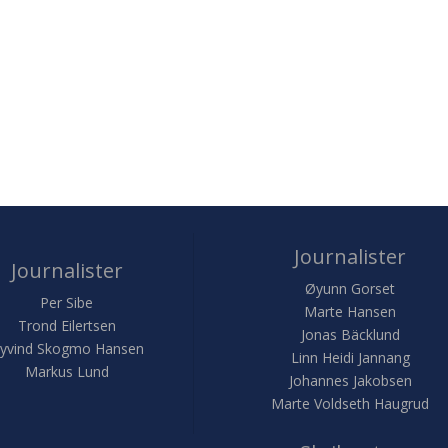
Journalister
Journalister
Øyunn Gorset
Per Sibe
Marte Hansen
Trond Eilertsen
Jonas Bäcklund
yvind Skogmo Hansen
Linn Heidi Jannang
Markus Lund
Johannes Jakobsen
Marte Voldseth Haugrud