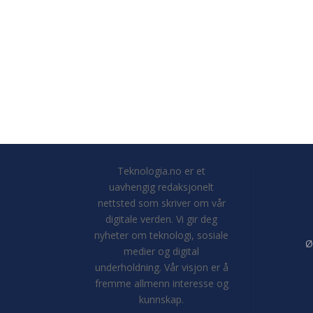
Teknologia.no er et
uavhengig redaksjonelt
nettsted som skriver om vår
digitale verden. Vi gir deg
nyheter om teknologi, sosiale
Ø
medier og digital
underholdning. Vår visjon er å
fremme allmenn interesse og
kunnskap.