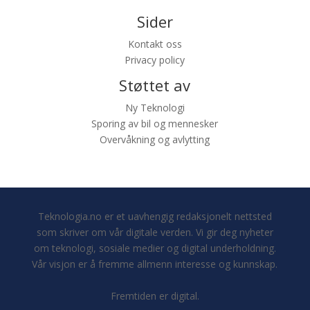
Sider
Kontakt oss
Privacy policy
Støttet av
Ny Teknologi
Sporing av bil og mennesker
Overvåkning og avlytting
Teknologia.no er et uavhengig redaksjonelt nettsted
som skriver om vår digitale verden. Vi gir deg nyheter
om teknologi, sosiale medier og digital underholdning.
Vår visjon er å fremme allmenn interesse og kunnskap.
Fremtiden er digital.