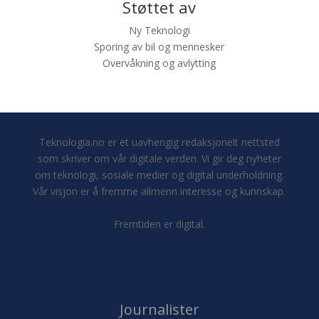
Støttet av
Ny Teknologi
Sporing av bil og mennesker
Overvåkning og avlytting
Teknologia.no er et uavhengig redaksjonelt nettsted
som skriver om vår digitale verden. Vi gir deg nyheter
om teknologi, sosiale medier og digital underholdning.
Vår visjon er å fremme allmenn interesse og kunnskap.
Fremtiden er digital.
Journalister