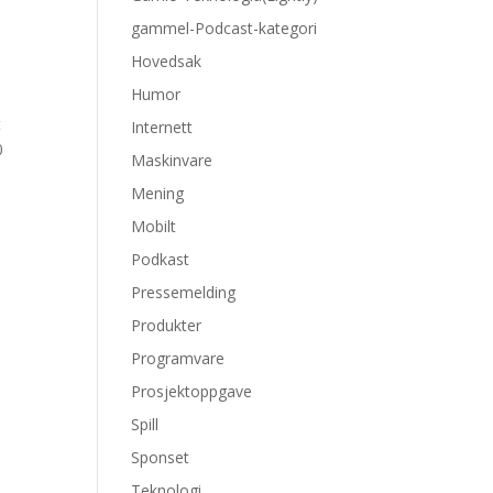
gammel-Podcast-kategori
Hovedsak
Humor
t
Internett
0
Maskinvare
Mening
Mobilt
Podkast
Pressemelding
Produkter
Programvare
Prosjektoppgave
Spill
Sponset
Teknologi