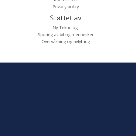
Privacy policy
Støttet av
Ny Teknologi
Sporing av bil og mennesker
Overvåkning og avlytting