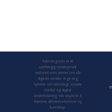
Teknologia.no er et
uavhengig redaksjonelt
nettsted som skriver om vår
digitale verden. Vi gir deg
nyheter om teknologi, sosiale
Ø
medier og digital
underholdning. Vår visjon er å
fremme allmenn interesse og
kunnskap.