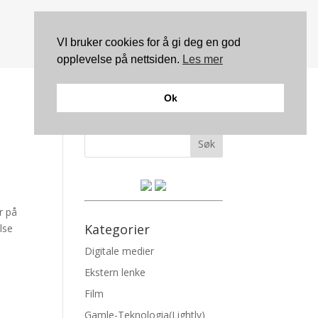
VI bruker cookies for å gi deg en god
opplevelse på nettsiden.
Les mer
Ok
Søk
r på
Kategorier
lse
Digitale medier
Ekstern lenke
Film
Gamle-Teknologia(Lightly)