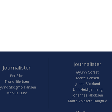
Journalister
Journalister
Øyunn Gorset
Per Sibe
Marte Hansen
Trond Eilertsen
Jonas Bäcklund
yvind Skogmo Hansen
Linn Heidi Jannang
Markus Lund
Johannes Jakobsen
Marte Voldseth Haugrud