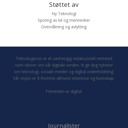
Støttet av
Ny Teknologi
Sporing av bil og mennesker
Overvåkning og avlytting
Teknologia.no er et uavhengig redaksjonelt nettsted
som skriver om vår digitale verden. Vi gir deg nyheter
om teknologi, sosiale medier og digital underholdning.
Vår visjon er å fremme allmenn interesse og kunnskap.
Fremtiden er digital.
Journalister