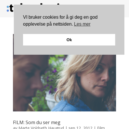
VI bruker cookies for å gi deg en god
opplevelse på nettsiden.
Les mer
Ok
FILM: Som du ser meg
av
Marte Voldseth Haugrud
|
sep 12, 2012
|
Film