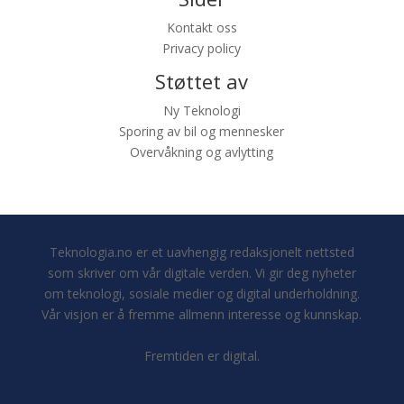
Kontakt oss
Privacy policy
Støttet av
Ny Teknologi
Sporing av bil og mennesker
Overvåkning og avlytting
Teknologia.no er et uavhengig redaksjonelt nettsted
som skriver om vår digitale verden. Vi gir deg nyheter
om teknologi, sosiale medier og digital underholdning.
Vår visjon er å fremme allmenn interesse og kunnskap.
Fremtiden er digital.