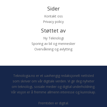
Sider
Kontakt oss
Privacy policy
Støttet av
Ny Teknologi
Sporing av bil og mennesker
Overvåkning og avlytting
Teknologia.no er et uavhengig redaksjonelt nettsted
som skriver om vår digitale verden. Vi gir deg nyheter
om teknologi, sosiale medier og digital underholdning.
Vår visjon er å fremme allmenn interesse og kunnskap.
Fremtiden er digital.