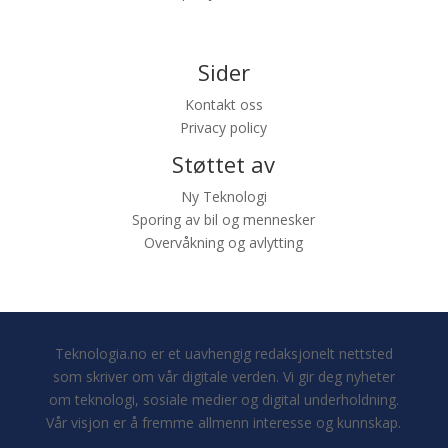
Sider
Kontakt oss
Privacy policy
Støttet av
Ny Teknologi
Sporing av bil og mennesker
Overvåkning og avlytting
Teknologia.no er et uavhengig redaksjonelt nettsted
som skriver om vår digitale verden. Vi gir deg nyheter
om teknologi, sosiale medier og digital underholdning.
Vår visjon er å fremme allmenn interesse og kunnskap.