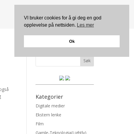
VI bruker cookies for å gi deg en god
opplevelse på nettsiden.
Les mer
Ok
Søk
 også
Kategorier
g
Digitale medier
Ekstern lenke
Film
Gamle-Teknologia(Lightly)