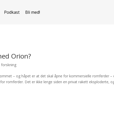
Podkast
Bli med!
med Orion?
 forskning
rommet – og håpet er at det skal åpne for kommersielle romferder –
e for romferder. Det er ikke lenge siden en privat rakett eksploderte, o