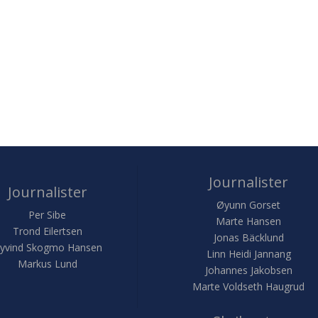
Journalister
Journalister
Øyunn Gorset
Per Sibe
Marte Hansen
Trond Eilertsen
Jonas Bäcklund
yvind Skogmo Hansen
Linn Heidi Jannang
Markus Lund
Johannes Jakobsen
Marte Voldseth Haugrud