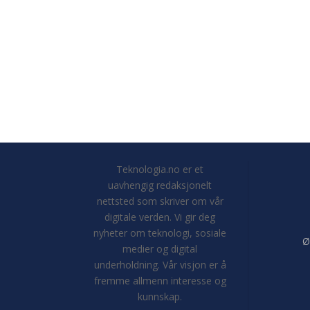
Teknologia.no er et
uavhengig redaksjonelt
nettsted som skriver om vår
digitale verden. Vi gir deg
nyheter om teknologi, sosiale
Ø
medier og digital
underholdning. Vår visjon er å
fremme allmenn interesse og
kunnskap.