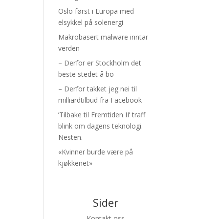
Oslo først i Europa med
elsykkel på solenergi
Makrobasert malware inntar
verden
– Derfor er Stockholm det
beste stedet å bo
– Derfor takket jeg nei til
milliardtilbud fra Facebook
’Tilbake til Fremtiden II’ traff
blink om dagens teknologi.
Nesten.
«Kvinner burde være på
kjøkkenet»
Sider
Kontakt oss