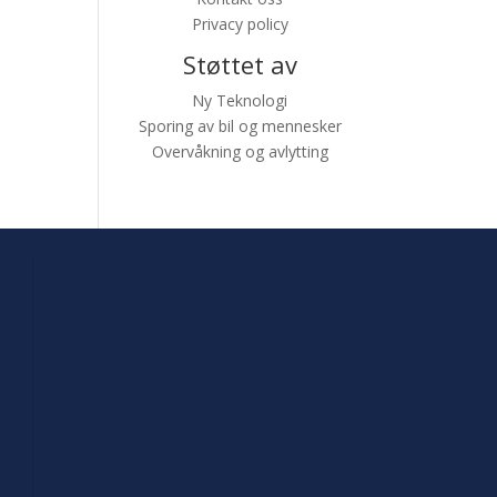
Privacy policy
Støttet av
Ny Teknologi
Sporing av bil og mennesker
Overvåkning og avlytting