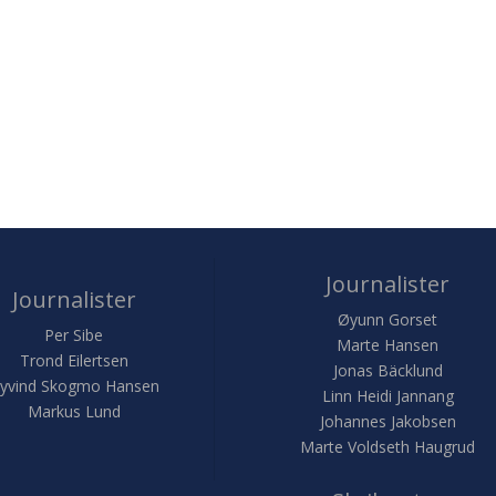
Journalister
Journalister
Øyunn Gorset
Per Sibe
Marte Hansen
Trond Eilertsen
Jonas Bäcklund
yvind Skogmo Hansen
Linn Heidi Jannang
Markus Lund
Johannes Jakobsen
Marte Voldseth Haugrud