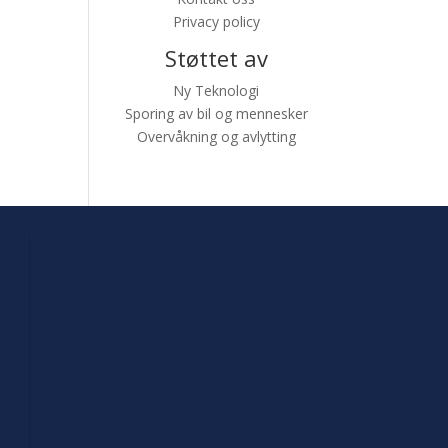
Privacy policy
Støttet av
Ny Teknologi
Sporing av bil og mennesker
Overvåkning og avlytting