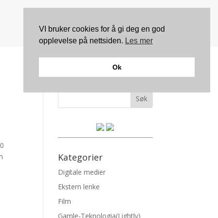
VI bruker cookies for å gi deg en god
opplevelse på nettsiden.
Les mer
Ok
Søk
50
Kategorier
om
Digitale medier
Ekstern lenke
Film
Gamle-Teknologia(Lightly)