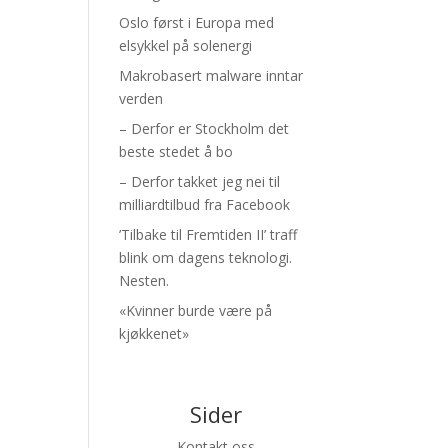
Oslo først i Europa med
elsykkel på solenergi
Makrobasert malware inntar
verden
– Derfor er Stockholm det
beste stedet å bo
– Derfor takket jeg nei til
milliardtilbud fra Facebook
’Tilbake til Fremtiden II’ traff
blink om dagens teknologi.
Nesten.
«Kvinner burde være på
kjøkkenet»
Sider
Kontakt oss