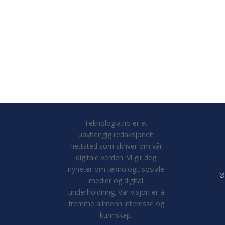
Teknologia.no er et
uavhengig redaksjonelt
nettsted som skriver om vår
digitale verden. Vi gir deg
nyheter om teknologi, sosiale
Ø
medier og digital
underholdning. Vår visjon er å
fremme allmenn interesse og
kunnskap.