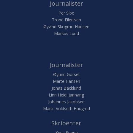
Journalister
Per Sibe
Trond Eilertsen
Øyvind Skogmo Hansen
Markus Lund
Journalister
Øyunn Gorset
Marte Hansen
Jonas Bäcklund
Linn Heidi Jannang
Johannes Jakobsen
Marte Voldseth Haugrud
Skribenter
Knut Buene