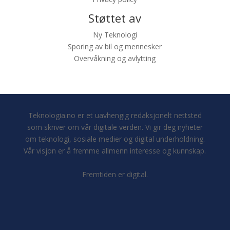
Støttet av
Ny Teknologi
Sporing av bil og mennesker
Overvåkning og avlytting
Teknologia.no er et uavhengig redaksjonelt nettsted
som skriver om vår digitale verden. Vi gir deg nyheter
om teknologi, sosiale medier og digital underholdning.
Vår visjon er å fremme allmenn interesse og kunnskap.
Fremtiden er digital.