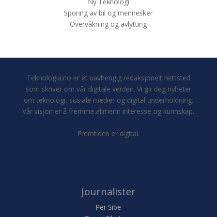
Ny Teknologi
Sporing av bil og mennesker
Overvåkning og avlytting
Teknologia.no er et uavhengig redaksjonelt nettsted
som skriver om vår digitale verden. Vi gir deg nyheter
om teknologi, sosiale medier og digital underholdning.
Vår visjon er å fremme allmenn interesse og kunnskap.
Fremtiden er digital.
Journalister
Per Sibe