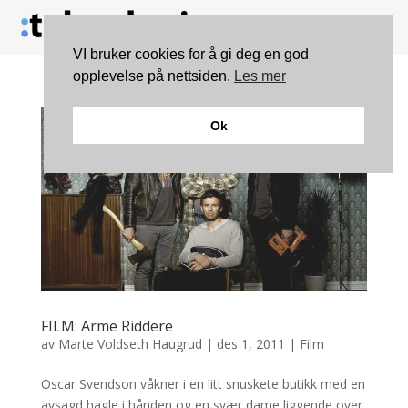
VI bruker cookies for å gi deg en god
opplevelse på nettsiden.
Les mer
Ok
FILM: Arme Riddere
av
Marte Voldseth Haugrud
|
des 1, 2011
|
Film
Oscar Svendson våkner i en litt snuskete butikk med en
avsagd hagle i hånden og en svær dame liggende over