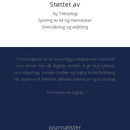
Støttet av
Ny Teknologi
Sporing av bil og mennesker
Overvåkning og avlytting
Teknologia.no er et uavhengig redaksjonelt nettsted
som skriver om vår digitale verden. Vi gir deg nyheter
om teknologi, sosiale medier og digital underholdning.
Vår visjon er å fremme allmenn interesse og kunnskap.
Fremtiden er digital.
Journalister