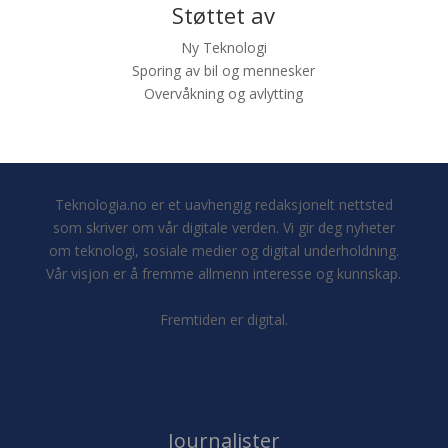
Støttet av
Ny Teknologi
Sporing av bil og mennesker
Overvåkning og avlytting
Teknologia.no er et uavhengig redaksjonelt nettsted
som skriver om vår digitale verden. Vi gir deg nyheter
om teknologi, sosiale medier og digital underholdning.
Vår visjon er å fremme allmenn interesse og kunnskap.
Fremtiden er digital.
Journalister