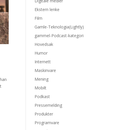
Digitale medier
Ekstern lenke
Film
Gamle-Teknologia(Lightly)
gammel-Podcast-kategori
Hovedsak
Humor
Internett
Maskinvare
Mening
 han
t
Mobilt
Podkast
Pressemelding
Produkter
Programvare