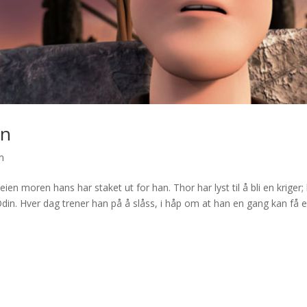
en
m
eien moren hans har staket ut for han. Thor har lyst til å bli en kriger;
 Odin. Hver dag trener han på å slåss, i håp om at han en gang kan få e