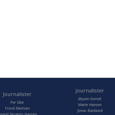
Journalister
Journalister
Øyunn Gorset
Per Sibe
Marte Hansen
Trond Eilertsen
Jonas Bäcklund
yvind Skogmo Hansen