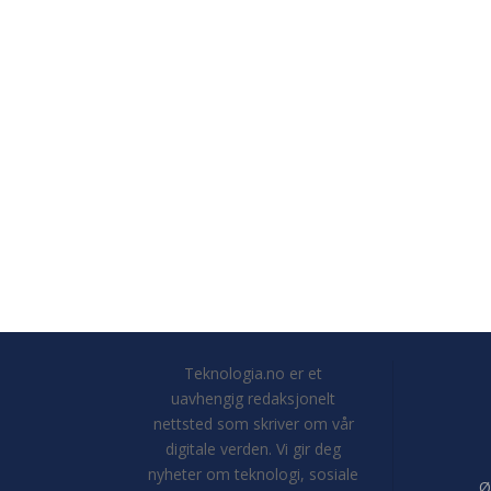
Teknologia.no er et
uavhengig redaksjonelt
nettsted som skriver om vår
digitale verden. Vi gir deg
nyheter om teknologi, sosiale
Ø